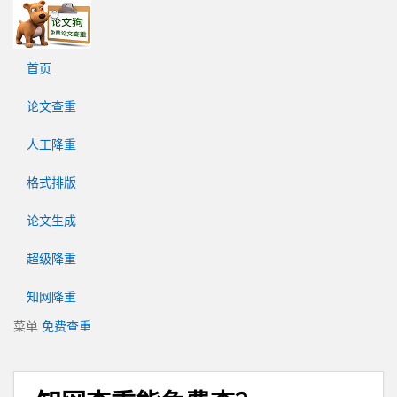
论
文
狗
首页
免
费
论文查重
论
文
人工降重
查
重
格式排版
平
台
论文生成
超级降重
知网降重
菜单
免费查重