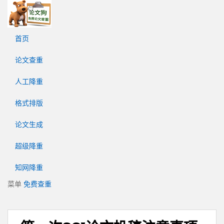
论
文
狗
首页
免
费
论文查重
论
文
人工降重
查
重
格式排版
平
台
论文生成
超级降重
知网降重
菜单
免费查重