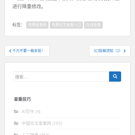
进行降重修改。
标签：
免费查重网
免费论文查重人口
在线查重
文
千万不要一稿多投！
SCI投稿须知（2）
章
导
航
搜
索：
查重技巧
AI写作
(4)
中国论文查重网
(105)
人工降重
(363)