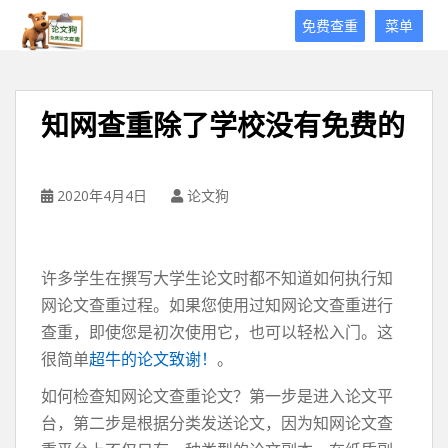
论
免费查重
菜单
文
狗
免
费
知网查重除了学校没有免费的
论
文
查
重
2020年4月4日
论文狗
平
台
许多学生在撰写大学生论文时都不知道如何执行知
网论文查重过程。如果您使用过知网论文查重进行
查重，即使您是初次使用它，也可以轻松入门。这
很简单
超牛的论文致谢！
。
如何检查知网论文查重论文？第一步是进入论文平
台，第二步是根据分类发送论文，因为知网论文查