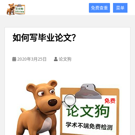
论
免费查重
菜单
文
狗
免
费
如何写毕业论文？
论
文
查
重
2020年3月25日
论文狗
平
台