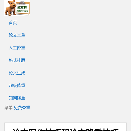
论
文
狗
首页
免
费
论文查重
论
文
人工降重
查
重
格式排版
平
台
论文生成
超级降重
知网降重
菜单
免费查重