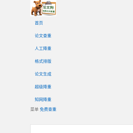
论
文
狗
首页
免
费
论文查重
论
文
人工降重
查
重
格式排版
平
台
论文生成
超级降重
知网降重
菜单
免费查重