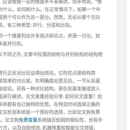
，应该根据一定的维度水平来阐述。坦率地说，“维
什么，为什么，如何和什么。在正常情况下，如果一个中
或两个可以作为这一部分。然而，无论从哪个方向
，有三种类型: 并行、分层和比较。
同一个维度列出许多观点和论点，并逐一讨论。如
多是并行的。
不同之外, 文章中段落的结构与并列结构的结构相
进行正反对比论证得出结论。它的优点是结构简
常简单的对比是，在明确提出意见后，一节从反面
出结论。还有一种对比结构，是在反面发展或放入
进行阐述。论文查重经验分享: 如何论文查重？如
系统都有自己独特的优势。在特定时间选择正确的
论文检测系统是一个很好的选择，比如论文狗免费
下。论文狗
免费查重
系统接近知网的相似性，也有许
和万方，以及自助修改, 机器降重和智能论文排版，