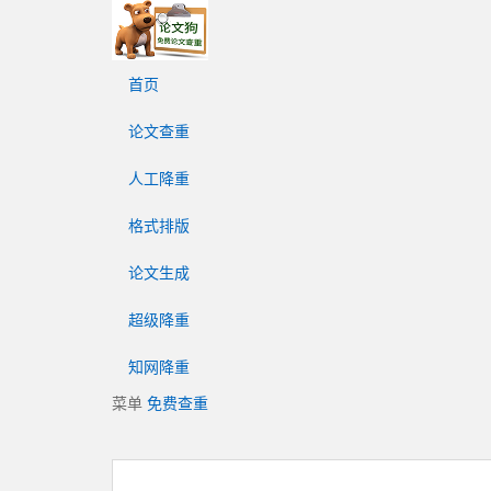
论
文
狗
首页
免
费
论文查重
论
文
人工降重
查
重
格式排版
平
台
论文生成
超级降重
知网降重
菜单
免费查重