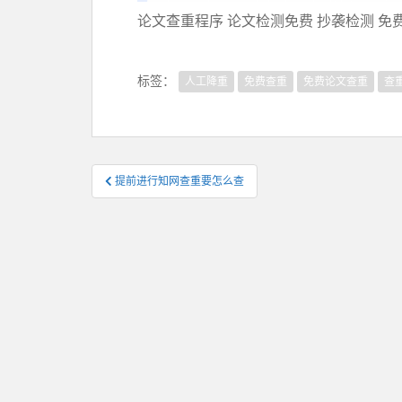
论文查重程序 论文检测免费 抄袭检测 免
标签：
人工降重
免费查重
免费论文查重
查
文
提前进行知网查重要怎么查
章
导
航