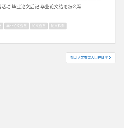
费活动 毕业论文后记 毕业论文结论怎么写
重
毕业论文查重
论文查重
论文检测
知网论文查重入口在哪里