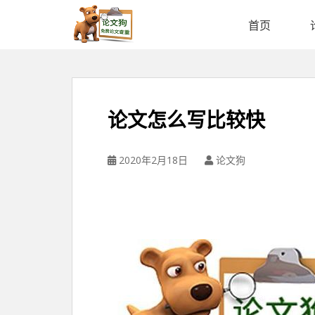
论
文
首页
狗
免
费
论
文
论文怎么写比较快
查
重
平
2020年2月18日
论文狗
台