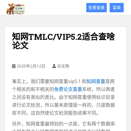
论
免费查重
菜单
文
狗
免
费
知网TMLC/VIP5.2适合查啥
论
论文
文
查
重
平
2020年2月12日
论文狗
台
事实上，我们需要知网查重vip5.1 和
知网查重
是两
个相关的和不相关的
免费论文查重
系统，所以两者
之间没有类似的类比。由于知网查重使用标识目录
进行论文检测，所以基本原理是一样的，只是数据
库不同，这自然使论文检测报告结果不同。
另外，知网查重最特别的一点是，它有两个数据库: