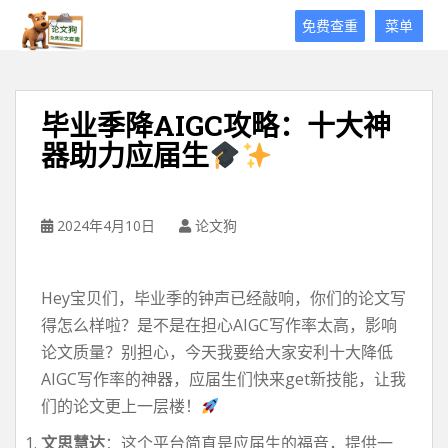
论
免费查重
菜单
文
狗
免
费
毕业季降AIGC攻略：十大神
论
器助力应届生
文
查
重
平
2024年4月10日
论文狗
台
Hey宝贝们，毕业季的钟声已经敲响，你们的论文写
得怎么样啦？是不是在担心AIGC写作率太高，影响
论文质量？别担心，今天我要给大家安利十大降低
AIGC写作率的神器，应届生们快来get新技能，让我
们的论文更上一层楼！
文思慧达
：这个平台简直是应届生的福音，提供一