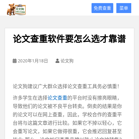
论
免费查重
菜单
文
狗
免
费
论文查重软件要怎么选才靠谱
论
文
查
重
2020年1月18日
论文狗
平
台
论文狗建议广大群众选择论文查重工具务必慎重！
许多学生在选择
论文查重
的平台时没有擦亮眼睛，
导致他们的论文被不良平台转卖。倒卖的结果是你
的论文可以在网上查重，因此，学校合作的查重平
台将与这篇文章进行比较。如果它不掉以轻心，它
会重写论文，如果它做得很重，它会推迟回复甚至