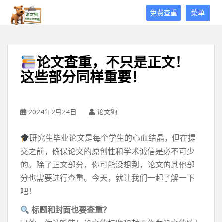
论
免费查重
菜单
文
狗
免
费
论文查重，不只是正文！
论
这些部分同样重要！
文
查
重
平
2024年2月24日
论文狗
台
研究生毕业论文是每个学生的心血结晶，但在提
交之前，确保论文的原创性和学术诚信是必不可少
的。除了正文部分，你可能没想到，论文的其他部
分也需要进行查重。今天，就让我们一起了解一下
吧！
标题和封面也要查重？