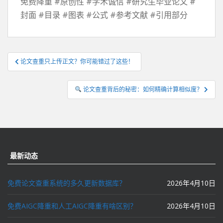
免费降重 #原创性 #学术诚信 #研究生毕业论文 #
封面 #目录 #图表 #公式 #参考文献 #引用部分
文
论文查重只上传正文？你可能错过了这些！
章
导
论文查重背后的秘密：如何精确计算相似度？
航
最新动态
免费论文查重系统的多久更新数据库？
2026年4月10日
免费AIGC降重和人工AIGC降重有啥区别？
2026年4月10日