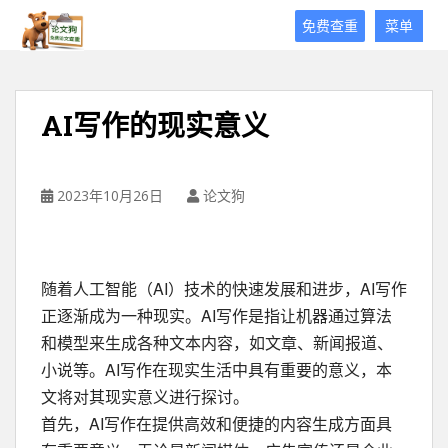
论
免费查重
菜单
文
狗
免
费
AI写作的现实意义
论
文
查
重
2023年10月26日
论文狗
平
台
随着人工智能（AI）技术的快速发展和进步，AI写作
正逐渐成为一种现实。AI写作是指让机器通过算法
和模型来生成各种文本内容，如文章、新闻报道、
小说等。AI写作在现实生活中具有重要的意义，本
文将对其现实意义进行探讨。
首先，AI写作在提供高效和便捷的内容生成方面具