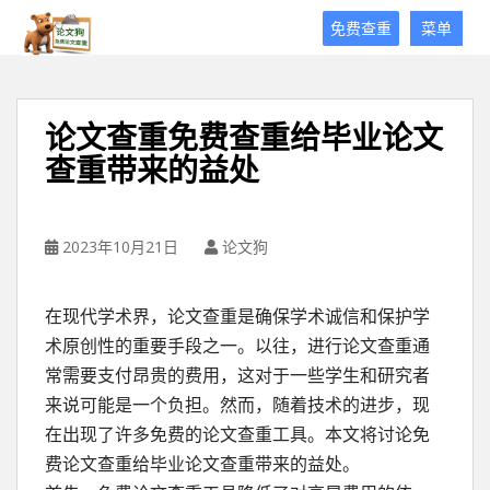
论
免费查重
菜单
文
狗
免
费
论文查重免费查重给毕业论文
论
查重带来的益处
文
查
重
平
2023年10月21日
论文狗
台
在现代学术界，论文查重是确保学术诚信和保护学
术原创性的重要手段之一。以往，进行论文查重通
常需要支付昂贵的费用，这对于一些学生和研究者
来说可能是一个负担。然而，随着技术的进步，现
在出现了许多免费的论文查重工具。本文将讨论免
费论文查重给毕业论文查重带来的益处。