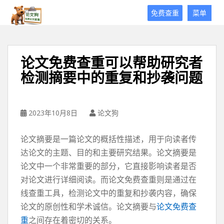
论
免费查重
菜单
文
狗
免
费
论文免费查重可以帮助研究者
论
检测摘要中的重复和抄袭问题
文
查
重
平
2023年10月8日
论文狗
台
论文摘要是一篇论文的概括性描述，用于向读者传
达论文的主题、目的和主要研究结果。论文摘要是
论文中一个非常重要的部分，它直接影响读者是否
对论文进行详细阅读。而论文免费查重则是通过在
线查重工具，检测论文中的重复和抄袭内容，确保
论文的原创性和学术诚信。论文摘要与
论文免费查
重
之间存在着密切的关系。