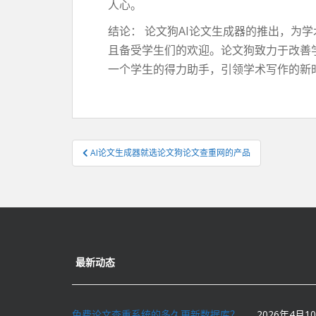
人心。
结论： 论文狗AI论文生成器的推出，
且备受学生们的欢迎。论文狗致力于改善
一个学生的得力助手，引领学术写作的新
文
AI论文生成器就选论文狗论文查重网的产品
章
导
航
最新动态
免费论文查重系统的多久更新数据库？
2026年4月1