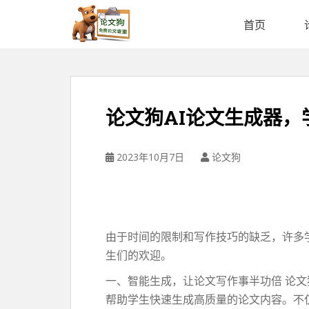
论
文
首页
狗
免
费
论
文
论文狗AI论文生成器
查
重
平
2023年10月7日
论文狗
台
由于时间的限制和写作技巧的缺乏，许多
生们的欢迎。
一、智能生成，让论文写作事半功倍 论
帮助学生快速生成高质量的论文内容。不