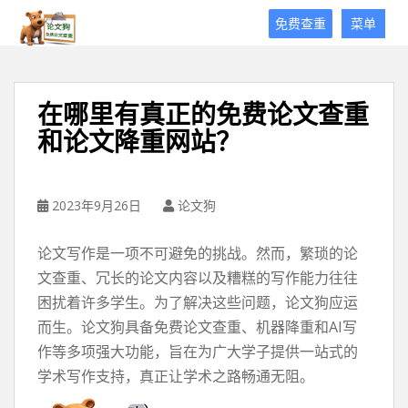
论
免费查重
菜单
文
狗
免
费
在哪里有真正的免费论文查重
论
和论文降重网站？
文
查
重
平
2023年9月26日
论文狗
台
论文写作是一项不可避免的挑战。然而，繁琐的论
文查重、冗长的论文内容以及糟糕的写作能力往往
困扰着许多学生。为了解决这些问题，论文狗应运
而生。论文狗具备免费论文查重、机器降重和AI写
作等多项强大功能，旨在为广大学子提供一站式的
学术写作支持，真正让学术之路畅通无阻。