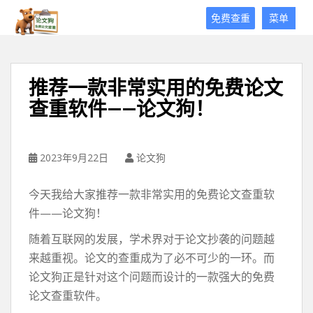
论
免费查重
菜单
文
狗
免
费
推荐一款非常实用的免费论文
论
查重软件——论文狗！
文
查
重
平
2023年9月22日
论文狗
台
今天我给大家推荐一款非常实用的免费论文查重软
件——论文狗！
随着互联网的发展，学术界对于论文抄袭的问题越
来越重视。论文的查重成为了必不可少的一环。而
论文狗正是针对这个问题而设计的一款强大的免费
论文查重软件。