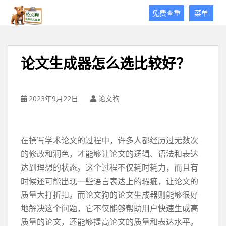
论
免费查重
菜单
文
狗
免
费
论文生成器怎么选比较好？
论
文
查
重
2023年9月22日
论文狗
平
台
在撰写学术论文的过程中，许多人都经历过无数次
的修改和润色，才能够让论文的逻辑、语法和表达
达到理想的状态。这个过程不仅耗时耗力，而且有
时候还可能出现一些语言表达上的瑕疵，让论文的
质量大打折扣。而论文狗的论文生成器则能够很好
地解决这个问题，它不仅能够帮助用户快速生成高
质量的论文，还能够提高论文的质量和表达水平。