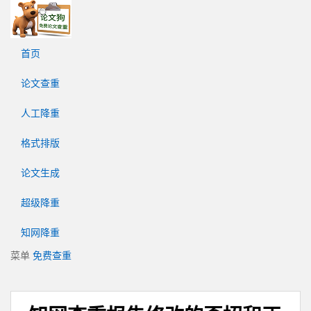
论
文
狗
首页
免
费
论文查重
论
文
人工降重
查
重
格式排版
平
台
论文生成
超级降重
知网降重
菜单
免费查重