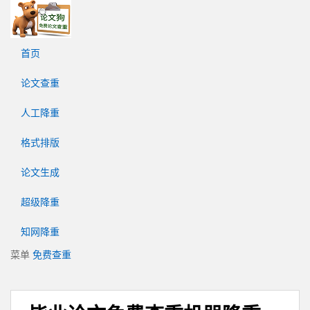
论
文
狗
首页
免
费
论文查重
论
文
人工降重
查
重
格式排版
平
台
论文生成
超级降重
知网降重
菜单
免费查重