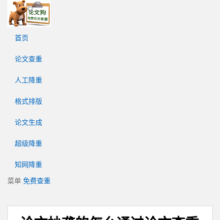
论
文
狗
首页
免
费
论文查重
论
文
人工降重
查
重
格式排版
平
台
论文生成
超级降重
知网降重
菜单
免费查重