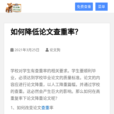
论
免费查重
菜单
文
狗
免
费
如何降低论文查重率？
论
文
查
重
2021年3月25日
论文狗
平
台
学校对学生有查重率的相关要求。学生要顺利毕
业，必须达到学校毕业论文的质量标准。论文的内
容应进行论文降重，以人工降重篇幅，并通过学校
的查重。这必然会产生巨大的影响。那么如何在高
重复率下论文降重论文呢？
1、如何改变论文
查重
率