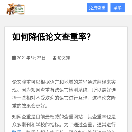
论
免费查重
菜单
文
狗
免
费
如何降低论文查重率？
论
文
查
重
2021年3月25日
论文狗
平
台
论文降重可以根据语言和地域的差异通过翻译来实
现。因为知网查重有跨语言检测系统，所以最好选
择一些相对不受欢迎的语言进行互译，这样论文降
重的效果会更好。
知网查重是目前最权威的查重网站，其查重率也是
众多期刊和学校的指标。为了通过查重，通常进行