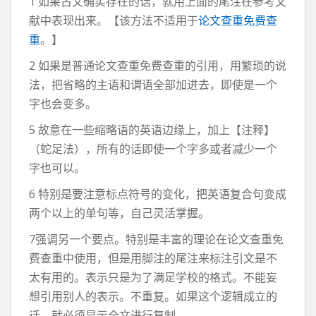
1 如果古文确实存在的话，就用上面的尾注在参考文
献中表现出来。【该方法不适用于
论文查重免费查
重
。】
2 如果是普通论文查重免费查重的引用，用繁琐的说
法，把省略的主语和谓语全部加进去，即使是一个
字也会变多。
5 故意在一些缩略语的英语边缘上，加上【注释】
（蛇足法），所有的话即使一个字多或者减少一个
字也可以。
6 特别是要注意标点符号的变化，把英语复合句变成
两个以上的单句等，自己灵活掌握。
7强调另一个要点。特别是丰富的理论在论文查重免
费查重中使用，但是用脚注的尾注来标注引文是不
太有用的。表示只是为了满足学校的格式。不能妄
想引用别人的表示。不重复。如果这个逻辑成立的
话，就必须显示全文进行复制。