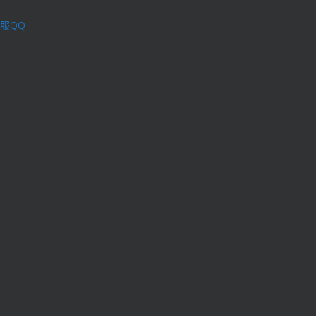
服QQ
理学术不端行为办法