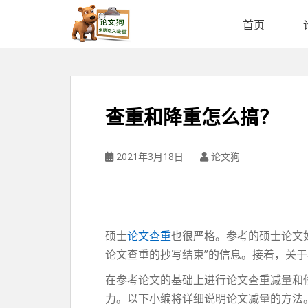
论
文
首页
狗
免
费
论
文
查重和降重怎么搞？
查
重
平
2021年3月18日
论文狗
台
硕士
论文查重
也很严格。参考的硕士论文
论文查重的抄写结束”的信息。接着，关
在参考论文的基础上进行论文查重减量和
力。以下小编将详细说明论文减量的方法