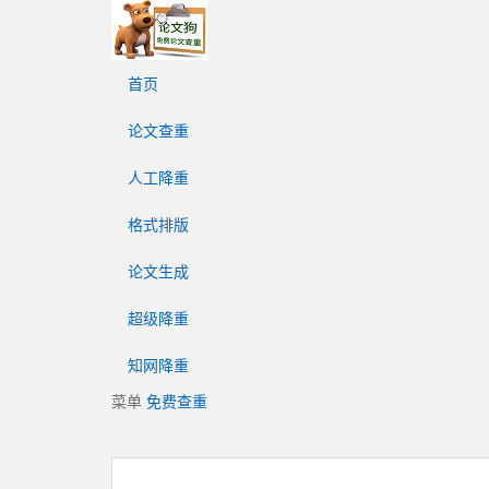
论
文
狗
首页
免
费
论文查重
论
文
人工降重
查
重
格式排版
平
台
论文生成
超级降重
知网降重
菜单
免费查重