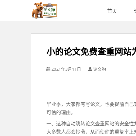
论
文
首页
狗
免
费
论
文
小的论文免费查重网站
查
重
平
2021年3月11日
论文狗
台
毕业季，大家都有写论文，也要提前自己
可信的理由。
一、这种自动跳转论文查重网站的安全性
大多数人都会抄袭，从而使你的重复率上