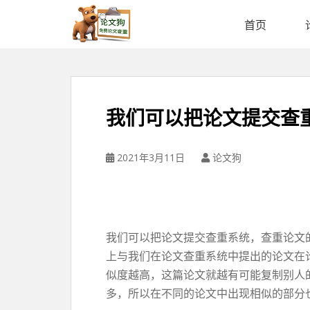
论
文
首页
狗
免
费
论
文
我们可以把论文提交查
查
重
平
2021年3月11日
论文狗
台
我们可以把论文提交查重系统，查重论文
上与我们在论文查重系统中提出的论文在
似度越高，这篇论文就越有可能复制别人
多，所以在不同的论文中出现相似的部分