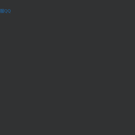
服QQ
理学术不端行为办法