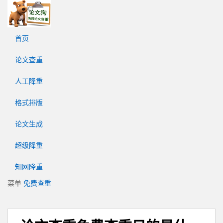
论
文
狗
首页
免
费
论文查重
论
文
人工降重
查
重
格式排版
平
台
论文生成
超级降重
知网降重
菜单
免费查重