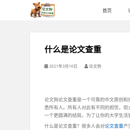
论
文
首页
狗
免
费
论
文
什么是论文查重
查
重
平
2021年3月10日
论文狗
台
论文狗论文查重是一个可靠的中文原创和
悉所有人。所有人对此有不同的担忧，但
一个更圆满的结局，为了让你的大学生活
什么是论文查重？很多人会对
论文查重
产