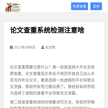
论
免费查重
菜单
文
狗
免
费
论文查重系统检测注意啥
论
文
查
重
2021年3月8日
论文狗
平
台
论文查重需要注意什么？第一就是选择大平台去免
费查重，论文查重显示命名不规范毕竟自己这么辛
苦写的毕业论文，要是选择一些虚假的平台导致论
文泄露，那就所有努力都白费了。曾经就有同学因
为选择了虚假的查重平台导致论文泄露。
第二就是查重修改的时候要讲究方法，有些同学碰