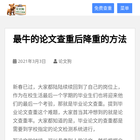
论
免费查重
菜单
文
狗
免
费
最牛的论文查重后降重的方法
论
文
查
重
2021年3月3日
论文狗
平
台
新春已过，大家都陆陆续续回到了自己的岗位上，
作为在校生活最后一个学期的毕业生们也将迎来他
们的最后一个考验，那就是毕业论文查重。提到毕
业论文查重这个难题，大家首当其冲想到的就是论
文查重率。大家都知道的是，毕业论文的查重都是
需要到学校指定的论文检测系统进行，