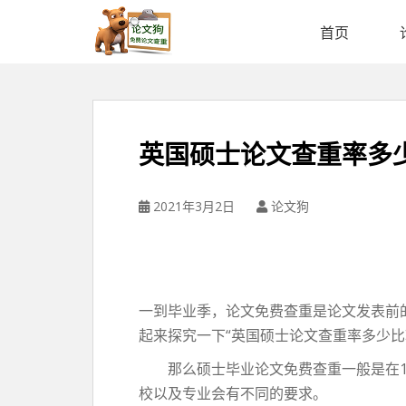
论
文
首页
狗
免
费
论
文
英国硕士论文查重率多
查
重
平
2021年3月2日
论文狗
台
一到毕业季，论文免费查重是论文发表前
起来探究一下“英国硕士论文查重率多少比
那么硕士毕业论文免费查重一般是在15%
校以及专业会有不同的要求。