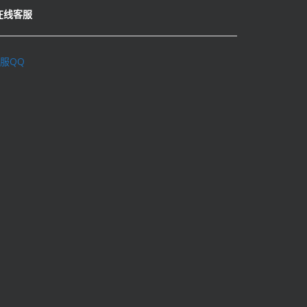
在线客服
服QQ
理学术不端行为办法