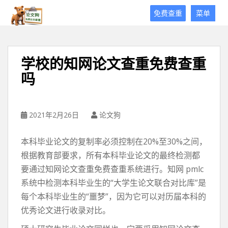
论
免费查重
菜单
文
狗
免
费
学校的知网论文查重免费查重
论
吗
文
查
重
平
2021年2月26日
论文狗
台
本科毕业论文的复制率必须控制在20%至30%之间，
根据教育部要求，所有本科毕业论文的最终检测都
要通过知网论文查重免费查重系统进行。知网 pmlc
系统中检测本科毕业生的“大学生论文联合对比库”是
每个本科毕业生的“噩梦”，因为它可以对历届本科的
优秀论文进行收录对比。