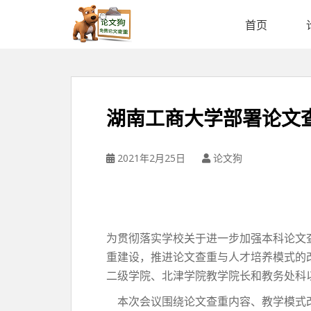
论
文
首页
狗
免
费
论
文
湖南工商大学部署论文
查
重
平
2021年2月25日
论文狗
台
为贯彻落实学校关于进一步加强本科论文
重建设，推进论文查重与人才培养模式的
二级学院、北津学院教学院长和教务处科
本次会议围绕论文查重内容、教学模式改