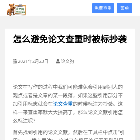
论
免费查重
菜单
文
狗
免
费
怎么避免论文查重时被标抄袭
论
文
查
重
2021年2月23日
论文狗
平
台
论文在写作的过程中我们可能难免会引用到别人的
观点或者是文章的某一段落，如果这些引用部分不
加引用标志就会在
论文查重
的时候标注为抄袭。这
样一来查重率就大大提高了，那么论文文献引用怎
么标注呢？
首先找到引用的论文文献，然后在工具栏中点击“引