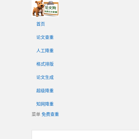
论
文
狗
首页
免
费
论文查重
论
文
人工降重
查
重
格式排版
平
台
论文生成
超级降重
知网降重
菜单
免费查重