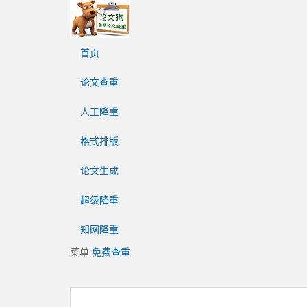
论
文
狗
首页
免
费
论文查重
论
文
人工降重
查
重
格式排版
平
台
论文生成
超级降重
知网降重
菜单
免费查重