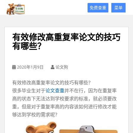
论
免费查重
菜单
文
狗
免
费
有效修改高重复率论文的技巧
论
有哪些？
文
查
重
平
2020年1月9日
论文狗
台
有效修改高重复率论文的技巧有哪些？
很多毕业生对于
论文查重
并不在行，因为在重复率
高的状态下无法达到学校要求的标准，就必须要改
重，但是对于重复率高的内容该如何进行修改才能
够达到学校的需求呢？