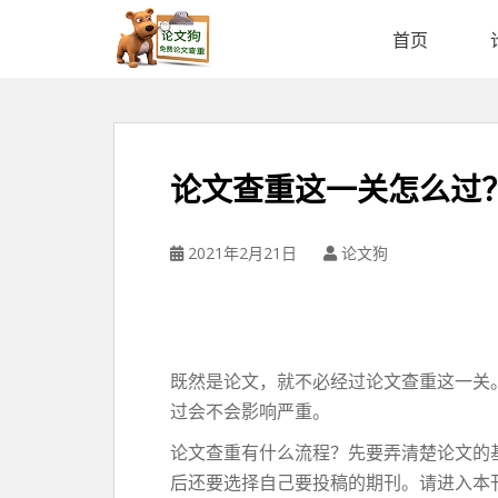
论
文
首页
狗
免
费
论
文
论文查重这一关怎么过
查
重
平
2021年2月21日
论文狗
台
既然是论文，就不必经过论文查重这一关
过会不会影响严重。
论文查重有什么流程？先要弄清楚论文的
后还要选择自己要投稿的期刊。请进入本