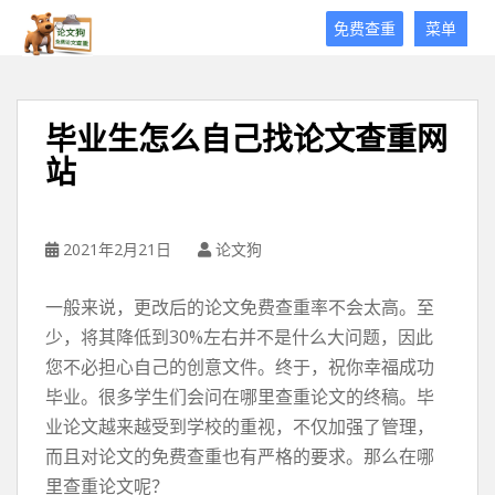
论
免费查重
菜单
文
狗
免
费
毕业生怎么自己找论文查重网
论
站
文
查
重
平
2021年2月21日
论文狗
台
一般来说，更改后的论文免费查重率不会太高。至
少，将其降低到30%左右并不是什么大问题，因此
您不必担心自己的创意文件。终于，祝你幸福成功
毕业。很多学生们会问在哪里查重论文的终稿。毕
业论文越来越受到学校的重视，不仅加强了管理，
而且对论文的免费查重也有严格的要求。那么在哪
里查重论文呢？