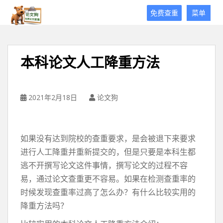
论
免费查重
菜单
文
狗
免
费
本科论文人工降重方法
论
文
查
重
2021年2月18日
论文狗
平
台
如果没有达到院校的查重要求，是会被退下来要求
进行人工降重并重新提交的，但是只要是本科生都
逃不开撰写论文这件事情，撰写论文的过程不容
易，通过论文查重更不容易。如果在检测查重率的
时候发现查重率过高了怎么办？有什么比较实用的
降重方法吗？