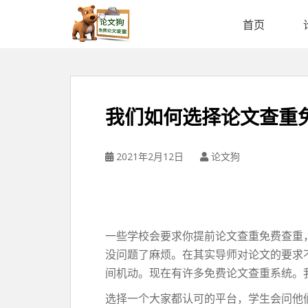
论
文
首页
狗
免
费
论
文
我们如何选择论文查重
查
重
平
2021年2月12日
论文狗
台
一些学校会要求你提前论文查重免费查重
没问题了麻烦。在其实导师对论文的要求
间机动。现在有许多免费论文查重系统。
选择一个大家都认可的平台，学生会问他