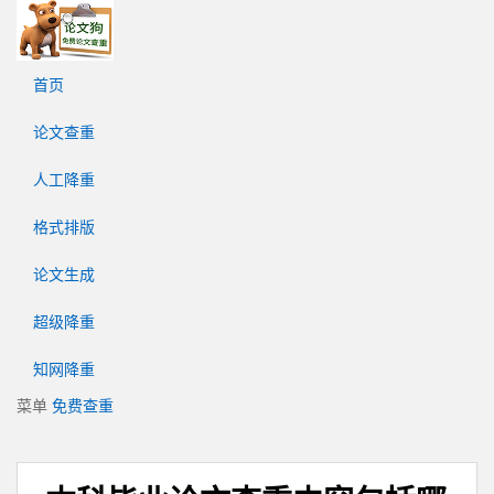
论
文
狗
首页
免
费
论文查重
论
文
人工降重
查
重
格式排版
平
台
论文生成
超级降重
知网降重
菜单
免费查重