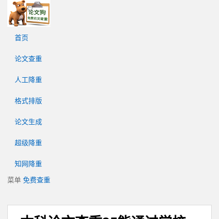
论
文
狗
首页
免
费
论文查重
论
文
人工降重
查
重
格式排版
平
台
论文生成
超级降重
知网降重
菜单
免费查重