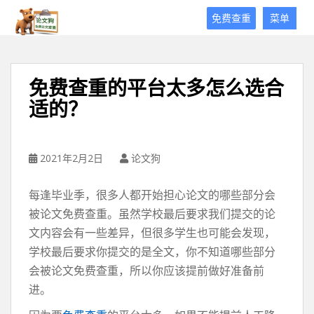
论
免费查重
菜单
文
狗
免
费
免费查重的平台太多怎么选合
论
适的？
文
查
重
平
2021年2月2日
论文狗
台
每逢毕业季，很多人都开始担心论文的哪些部分会
被论文免费查重。虽然学校最后要求我们提交的论
文内容会有一些差异，但很多学生也可能会发现，
学校最后要求你提交的是全文，你不知道哪些部分
会被论文免费查重，所以你应该提前做好准备前
进。