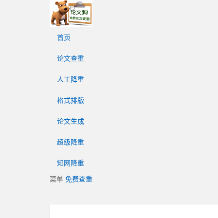
论
文
狗
首页
免
费
论文查重
论
文
人工降重
查
重
格式排版
平
台
论文生成
超级降重
知网降重
菜单
免费查重