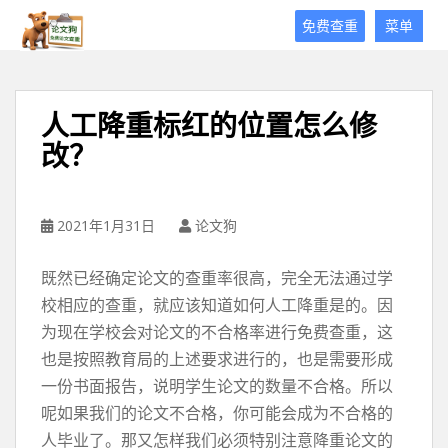
论
免费查重
菜单
文
狗
免
费
人工降重标红的位置怎么修
论
改？
文
查
重
平
2021年1月31日
论文狗
台
既然已经确定论文的查重率很高，完全无法通过学
校相应的查重，就应该知道如何人工降重是的。因
为现在学校会对论文的不合格率进行免费查重，这
也是按照教育局的上述要求进行的，也是需要形成
一份书面报告，说明学生论文的数量不合格。所以
呢如果我们的论文不合格，你可能会成为不合格的
人毕业了。那又怎样我们必须特别注意降重论文的