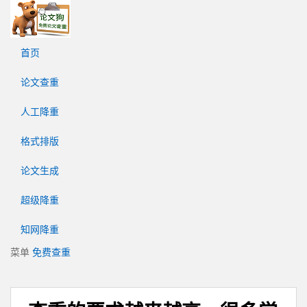
论
文
狗
首页
免
费
论文查重
论
文
人工降重
查
重
格式排版
平
台
论文生成
超级降重
知网降重
菜单
免费查重